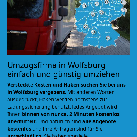
Umzugsfirma in Wolfsburg
einfach und günstig umziehen
Versteckte Kosten und Haken suchen Sie bei uns
in Wolfsburg vergebens.
Mit anderen Worten
ausgedrückt, Haken werden höchstens zur
Ladungssicherung benutzt. Jedes Angebot wird
Ihnen
binnen von nur ca. 2 Minuten kostenlos
übermittelt
. Und natürlich sind
alle Angebote
kostenlos
und Ihre Anfragen sind für Sie
unverbindlich
. Sie haben spezielle