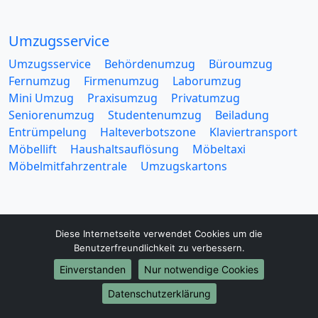
Umzugsservice
Umzugsservice
Behördenumzug
Büroumzug
Fernumzug
Firmenumzug
Laborumzug
Mini Umzug
Praxisumzug
Privatumzug
Seniorenumzug
Studentenumzug
Beiladung
Entrümpelung
Halteverbotszone
Klaviertransport
Möbellift
Haushaltsauflösung
Möbeltaxi
Möbelmitfahrzentrale
Umzugskartons
Diese Internetseite verwendet Cookies um die
Benutzerfreundlichkeit zu verbessern.
Europa-Umzüge
Einverstanden
Nur notwendige Cookies
Umzug von Wolfsburg nach Belarus
Datenschutzerklärung
Umzug von Wolfsburg nach Belgien
Umzug von Wolfsburg nach Bulgarien