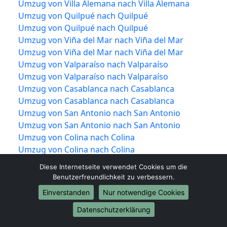
Umzug von Villa Alemana nach Villa Alemana
Umzug von Quilpué nach Quilpué
Umzug von Quilpué nach Quilpué
Umzug von Viña del Mar nach Viña del Mar
Umzug von Viña del Mar nach Viña del Mar
Umzug von Valparaíso nach Valparaíso
Umzug von Valparaíso nach Valparaíso
Umzug von Casablanca nach Casablanca
Umzug von Casablanca nach Casablanca
Umzug von San Antonio nach San Antonio
Umzug von San Antonio nach San Antonio
Umzug von Colina nach Colina
Umzug von Colina nach Colina
Umzug von Santiago nach Santiago
Diese Internetseite verwendet Cookies um die
Umzug von Santiago nach Santiago
Benutzerfreundlichkeit zu verbessern.
Umzug von San Bernardo nach San Bernardo
Einverstanden
Nur notwendige Cookies
Umzug von San Bernardo nach San Bernardo
Umzug von Peñaflor nach Peñaflor
Datenschutzerklärung
Umzug von Peñaflor nach Peñaflor