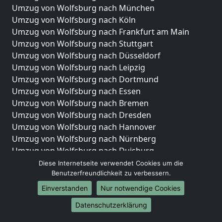
Umzug von Wolfsburg nach München
Umzug von Wolfsburg nach Köln
Umzug von Wolfsburg nach Frankfurt am Main
Umzug von Wolfsburg nach Stuttgart
Umzug von Wolfsburg nach Düsseldorf
Umzug von Wolfsburg nach Leipzig
Umzug von Wolfsburg nach Dortmund
Umzug von Wolfsburg nach Essen
Umzug von Wolfsburg nach Bremen
Umzug von Wolfsburg nach Dresden
Umzug von Wolfsburg nach Hannover
Umzug von Wolfsburg nach Nürnberg
Umzug von Wolfsburg nach Duisburg
Umzug von Wolfsburg nach Bochum
Diese Internetseite verwendet Cookies um die
Umzug von Wolfsburg nach Wuppertal
Benutzerfreundlichkeit zu verbessern.
Umzug von Wolfsburg nach Bielefeld
Einverstanden
Nur notwendige Cookies
Umzug von Wolfsburg nach Bonn
Datenschutzerklärung
Umzug von Wolfsburg nach Münster