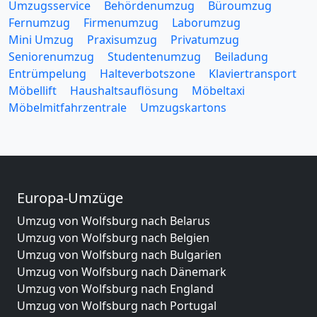
Umzugsservice
Behördenumzug
Büroumzug
Fernumzug
Firmenumzug
Laborumzug
Mini Umzug
Praxisumzug
Privatumzug
Seniorenumzug
Studentenumzug
Beiladung
Entrümpelung
Halteverbotszone
Klaviertransport
Möbellift
Haushaltsauflösung
Möbeltaxi
Möbelmitfahrzentrale
Umzugskartons
Europa-Umzüge
Umzug von Wolfsburg nach Belarus
Umzug von Wolfsburg nach Belgien
Umzug von Wolfsburg nach Bulgarien
Umzug von Wolfsburg nach Dänemark
Umzug von Wolfsburg nach England
Umzug von Wolfsburg nach Portugal