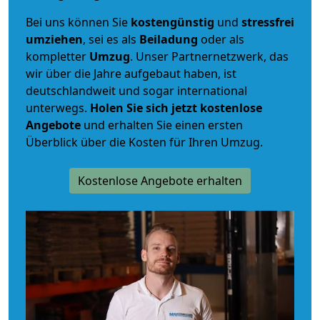
Bei uns können Sie
kostengünstig
und
stressfrei
umziehen
, sei es als
Beiladung
oder als
kompletter
Umzug
. Unser Partnernetzwerk, das
wir über die Jahre aufgebaut haben, ist
deutschlandweit und sogar international
unterwegs.
Holen Sie sich jetzt kostenlose
Angebote
und erhalten Sie einen ersten
Überblick über die Kosten für Ihren Umzug.
Kostenlose Angebote erhalten