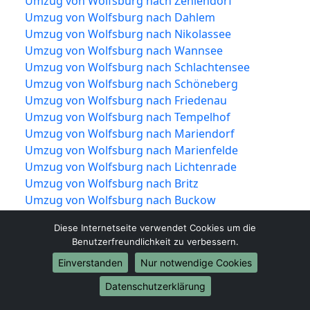
Umzug von Wolfsburg nach Zehlendorf
Umzug von Wolfsburg nach Dahlem
Umzug von Wolfsburg nach Nikolassee
Umzug von Wolfsburg nach Wannsee
Umzug von Wolfsburg nach Schlachtensee
Umzug von Wolfsburg nach Schöneberg
Umzug von Wolfsburg nach Friedenau
Umzug von Wolfsburg nach Tempelhof
Umzug von Wolfsburg nach Mariendorf
Umzug von Wolfsburg nach Marienfelde
Umzug von Wolfsburg nach Lichtenrade
Umzug von Wolfsburg nach Britz
Umzug von Wolfsburg nach Buckow
Umzug von Wolfsburg nach Rudow
Diese Internetseite verwendet Cookies um die
Umzug von Wolfsburg nach Gropiusstadt
Benutzerfreundlichkeit zu verbessern.
Umzug von Wolfsburg nach Plänterwald
Einverstanden
Nur notwendige Cookies
Umzug von Wolfsburg nach Baumschulenweg
Umzug von Wolfsburg nach Johannisthal
Datenschutzerklärung
Umzug von Wolfsburg nach