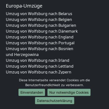
Europa-Umzüge
Umzug von Wolfsburg nach Belarus
Umzug von Wolfsburg nach Belgien
Umzug von Wolfsburg nach Bulgarien
Umzug von Wolfsburg nach Dänemark
Umzug von Wolfsburg nach England
Umzug von Wolfsburg nach Portugal
Umzug von Wolfsburg nach Bosnien
und Herzegowina
Umzug von Wolfsburg nach Irland
Umzug von Wolfsburg nach Lettland
Umzug von Wolfsburg nach Zypern
Umzug von Wolfsburg nach Kroatien
Diese Internetseite verwendet Cookies um die
Umzug von Wolfsburg nach Estland
Benutzerfreundlichkeit zu verbessern.
Umzug von Wolfsburg nach Finnland
Einverstanden
Nur notwendige Cookies
Umzug von Wolfsburg nach Frankreich
Datenschutzerklärung
Umzug von Wolfsburg nach Griechenland
Umzug von Wolfsburg nach Italien