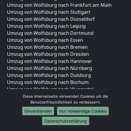
Umzug von Wolfsburg nach Frankfurt am Main
Umzug von Wolfsburg nach Stuttgart
Umzug von Wolfsburg nach Düsseldorf
Umzug von Wolfsburg nach Leipzig
Umzug von Wolfsburg nach Dortmund
Umzug von Wolfsburg nach Essen
Umzug von Wolfsburg nach Bremen
Umzug von Wolfsburg nach Dresden
Umzug von Wolfsburg nach Hannover
Umzug von Wolfsburg nach Nürnberg
Umzug von Wolfsburg nach Duisburg
Umzug von Wolfsburg nach Bochum
Umzug von Wolfsburg nach Wuppertal
Umzug von Wolfsburg nach Bielefeld
Diese Internetseite verwendet Cookies um die
Benutzerfreundlichkeit zu verbessern.
Umzug von Wolfsburg nach Bonn
Umzug von Wolfsburg nach Münster
Einverstanden
Nur notwendige Cookies
Internationale-Umzüge
Datenschutzerklärung