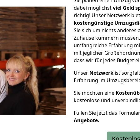
Sie planen einen Umzug vo
dabei möglichst
viel Geld 
richtig! Unser Netzwerk bi
kostengünstige Umzugsdi
Sie sich um nichts anderes 
Zuhause kümmern müssen. W
umfangreiche Erfahrung m
mit jeglicher Größenordnun
dass wir für jedes Budget 
Unser
Netzwerk
ist sorgfäl
Erfahrung im Umzugsberei
Sie möchten eine
Kostenüb
kostenlose und unverbindli
Füllen Sie jetzt das Formula
Angebote.
Kostenlos