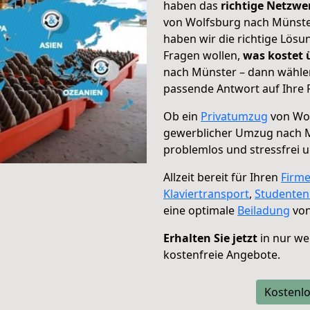
haben das
richtige Netzw
von Wolfsburg nach Münster
haben wir die richtige Lösu
Fragen wollen,
was kostet
nach Münster – dann wählen
passende Antwort auf Ihre 
Ob ein
Privatumzug
von Wol
gewerblicher Umzug nach 
problemlos und stressfrei 
Allzeit bereit für Ihren
Firm
Klaviertransport
,
Studente
eine optimale
Beiladung
von
Erhalten Sie jetzt
in nur we
kostenfreie Angebote.
Kostenlo