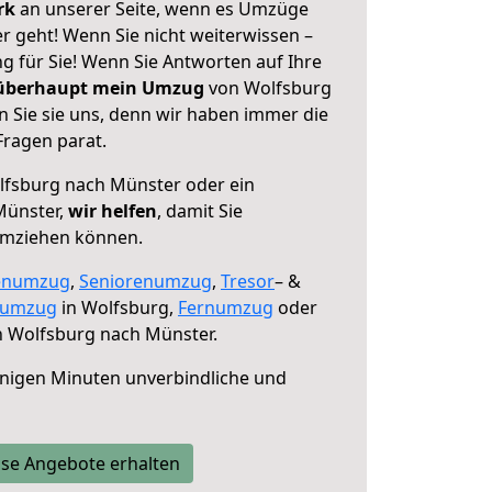
erk
an unserer Seite, wenn es Umzüge
 geht! Wenn Sie nicht weiterwissen –
ng für Sie! Wenn Sie Antworten auf Ihre
 überhaupt mein Umzug
von Wolfsburg
 Sie sie uns, denn wir haben immer die
Fragen parat.
fsburg nach Münster oder ein
Münster,
wir helfen
, damit Sie
umziehen können.
enumzug
,
Seniorenumzug
,
Tresor
– &
numzug
in Wolfsburg,
Fernumzug
oder
 Wolfsburg nach Münster.
nigen Minuten unverbindliche und
se Angebote erhalten