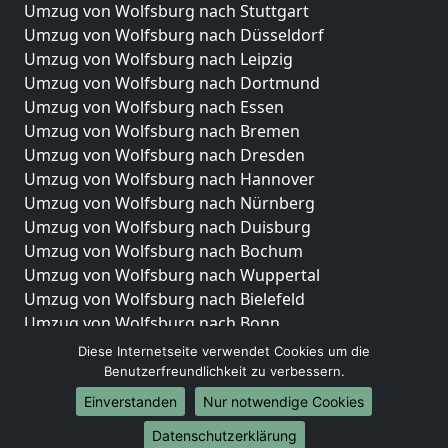
Umzug von Wolfsburg nach Stuttgart
Umzug von Wolfsburg nach Düsseldorf
Umzug von Wolfsburg nach Leipzig
Umzug von Wolfsburg nach Dortmund
Umzug von Wolfsburg nach Essen
Umzug von Wolfsburg nach Bremen
Umzug von Wolfsburg nach Dresden
Umzug von Wolfsburg nach Hannover
Umzug von Wolfsburg nach Nürnberg
Umzug von Wolfsburg nach Duisburg
Umzug von Wolfsburg nach Bochum
Umzug von Wolfsburg nach Wuppertal
Umzug von Wolfsburg nach Bielefeld
Umzug von Wolfsburg nach Bonn
Umzug von Wolfsburg nach Münster
Diese Internetseite verwendet Cookies um die
Benutzerfreundlichkeit zu verbessern.
Internationale-Umzüge
Einverstanden
Nur notwendige Cookies
Umzug von Wolfsburg nach Brasilien
Datenschutzerklärung
Umzug von Wolfsburg nach Brasilien