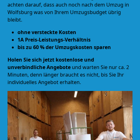
achten darauf, dass auch noch nach dem Umzug in
Wolfsburg was von Ihrem Umzugsbudget übrig
bleibt.
ohne versteckte Kosten
1A Preis-Leistungs-Verhältnis
bis zu 60 % der Umzugskosten sparen
Holen Sie sich jetzt kostenlose und
unverbindliche Angebote
und warten Sie nur ca. 2
Minuten, denn länger braucht es nicht, bis Sie Ihr
individuelles Angebot erhalten.