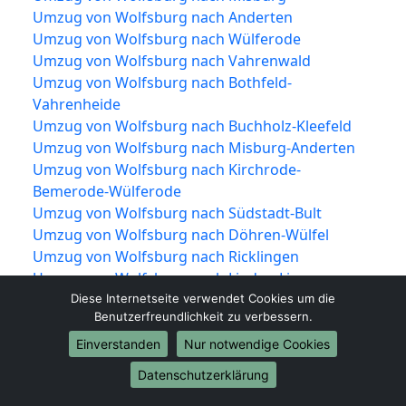
Umzug von Wolfsburg nach Anderten
Umzug von Wolfsburg nach Wülferode
Umzug von Wolfsburg nach Vahrenwald
Umzug von Wolfsburg nach Bothfeld-
Vahrenheide
Umzug von Wolfsburg nach Buchholz-Kleefeld
Umzug von Wolfsburg nach Misburg-Anderten
Umzug von Wolfsburg nach Kirchrode-
Bemerode-Wülferode
Umzug von Wolfsburg nach Südstadt-Bult
Umzug von Wolfsburg nach Döhren-Wülfel
Umzug von Wolfsburg nach Ricklingen
Umzug von Wolfsburg nach Linden-Limmer
Umzug von Wolfsburg nach Ahlem-Badenstedt-
Diese Internetseite verwendet Cookies um die
Benutzerfreundlichkeit zu verbessern.
Davenstedt
Umzug von Wolfsburg nach Herrenhausen-
Einverstanden
Nur notwendige Cookies
Stöcken
Datenschutzerklärung