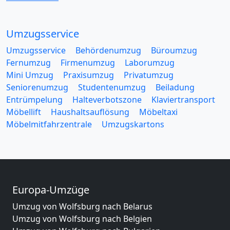
Umzugsservice
Umzugsservice
Behördenumzug
Büroumzug
Fernumzug
Firmenumzug
Laborumzug
Mini Umzug
Praxisumzug
Privatumzug
Seniorenumzug
Studentenumzug
Beiladung
Entrümpelung
Halteverbotszone
Klaviertransport
Möbellift
Haushaltsauflösung
Möbeltaxi
Möbelmitfahrzentrale
Umzugskartons
Europa-Umzüge
Umzug von Wolfsburg nach Belarus
Umzug von Wolfsburg nach Belgien