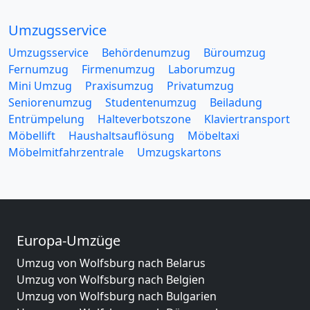
Umzugsservice
Umzugsservice
Behördenumzug
Büroumzug
Fernumzug
Firmenumzug
Laborumzug
Mini Umzug
Praxisumzug
Privatumzug
Seniorenumzug
Studentenumzug
Beiladung
Entrümpelung
Halteverbotszone
Klaviertransport
Möbellift
Haushaltsauflösung
Möbeltaxi
Möbelmitfahrzentrale
Umzugskartons
Europa-Umzüge
Umzug von Wolfsburg nach Belarus
Umzug von Wolfsburg nach Belgien
Umzug von Wolfsburg nach Bulgarien