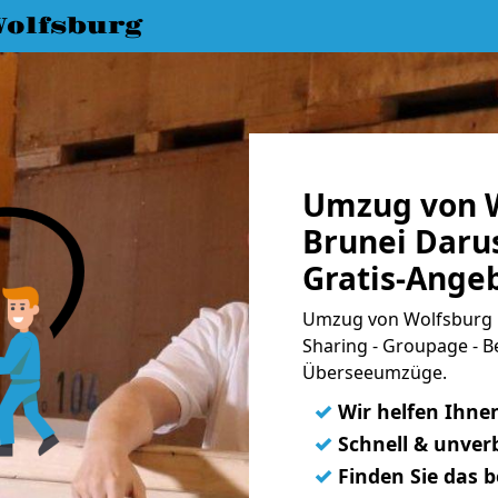
olfsburg
Umzug von W
Brunei Daru
Gratis-Ange
Umzug von Wolfsburg n
Sharing - Groupage - B
Überseeumzüge.
✓
Wir helfen Ihne
✓
Schnell & unverb
✓
Finden Sie das 