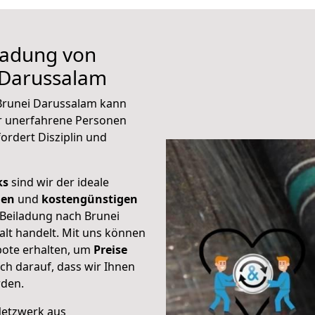
iladung von
 Darussalam
 Brunei Darussalam kann
ür unerfahrene Personen
fordert Disziplin und
ks
sind wir der ideale
ien
und
kostengünstigen
 Beiladung nach Brunei
lt handelt. Mit uns können
bote erhalten, um
Preise
sich darauf, dass wir Ihnen
rden.
Netzwerk aus