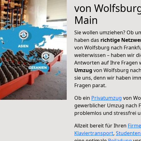
von Wolfsburg
Main
Sie wollen umziehen? Ob um
haben das
richtige Netzw
von Wolfsburg nach Frankfu
weiterwissen – haben wir di
Antworten auf Ihre Fragen 
Umzug
von Wolfsburg nach
sie uns, denn wir haben im
Fragen parat.
Ob ein
Privatumzug
von Wol
gewerblicher Umzug nach F
problemlos und stressfrei 
Allzeit bereit für Ihren
Firm
Klaviertransport
,
Studente
eine optimale
Beiladung
von