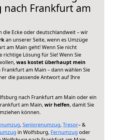
 nach Frankfurt am
 die Ecke oder deutschlandweit – wir
erk
an unserer Seite, wenn es Umzüge
rt am Main geht! Wenn Sie nicht
e richtige Lösung für Sie! Wenn Sie
wollen,
was kostet überhaupt mein
 Frankfurt am Main – dann wählen Sie
mer die passende Antwort auf Ihre
fsburg nach Frankfurt am Main oder ein
rankfurt am Main,
wir helfen
, damit Sie
umziehen können.
enumzug
,
Seniorenumzug
,
Tresor
– &
numzug
in Wolfsburg,
Fernumzug
oder
 Wolfsburg nach Frankfurt am Main.