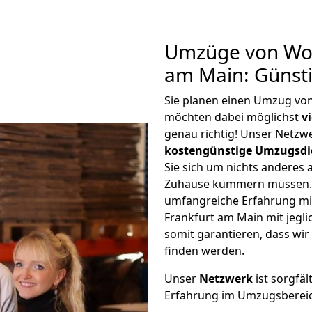
Umzüge von Wol
am Main: Günst
Sie planen einen Umzug vo
möchten dabei möglichst
v
genau richtig! Unser Netzw
kostengünstige Umzugsdi
Sie sich um nichts anderes 
Zuhause kümmern müssen. W
umfangreiche Erfahrung m
Frankfurt am Main mit jeg
somit garantieren, dass wi
finden werden.
Unser
Netzwerk
ist sorgfäl
Erfahrung im Umzugsberei