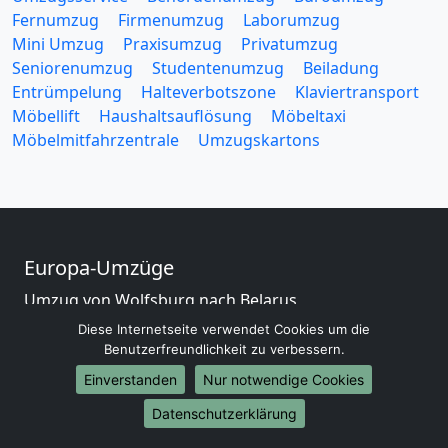
Fernumzug
Firmenumzug
Laborumzug
Mini Umzug
Praxisumzug
Privatumzug
Seniorenumzug
Studentenumzug
Beiladung
Entrümpelung
Halteverbotszone
Klaviertransport
Möbellift
Haushaltsauflösung
Möbeltaxi
Möbelmitfahrzentrale
Umzugskartons
Europa-Umzüge
Umzug von Wolfsburg nach Belarus
Umzug von Wolfsburg nach Belgien
Diese Internetseite verwendet Cookies um die
Umzug von Wolfsburg nach Bulgarien
Benutzerfreundlichkeit zu verbessern.
Umzug von Wolfsburg nach Dänemark
Einverstanden
Nur notwendige Cookies
Umzug von Wolfsburg nach England
Datenschutzerklärung
Umzug von Wolfsburg nach Portugal
Umzug von Wolfsburg nach Bosnien