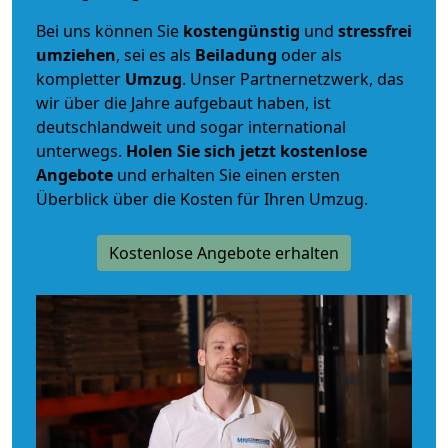
Bei uns können Sie
kostengünstig
und
stressfrei
umziehen
, sei es als
Beiladung
oder als
kompletter
Umzug
. Unser Partnernetzwerk, das
wir über die Jahre aufgebaut haben, ist
deutschlandweit und sogar international
unterwegs.
Holen Sie sich jetzt kostenlose
Angebote
und erhalten Sie einen ersten
Überblick über die Kosten für Ihren Umzug.
Kostenlose Angebote erhalten