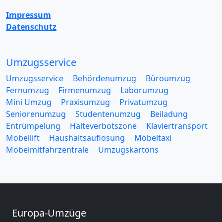
Impressum
Datenschutz
Umzugsservice
Umzugsservice
Behördenumzug
Büroumzug
Fernumzug
Firmenumzug
Laborumzug
Mini Umzug
Praxisumzug
Privatumzug
Seniorenumzug
Studentenumzug
Beiladung
Entrümpelung
Halteverbotszone
Klaviertransport
Möbellift
Haushaltsauflösung
Möbeltaxi
Möbelmitfahrzentrale
Umzugskartons
Europa-Umzüge