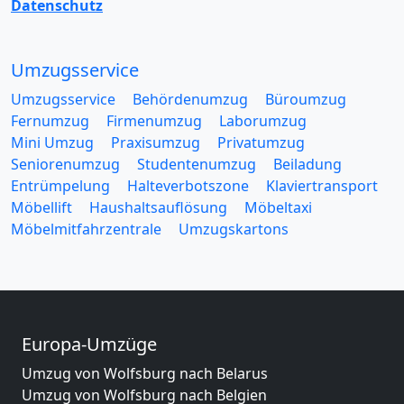
Datenschutz
Umzugsservice
Umzugsservice
Behördenumzug
Büroumzug
Fernumzug
Firmenumzug
Laborumzug
Mini Umzug
Praxisumzug
Privatumzug
Seniorenumzug
Studentenumzug
Beiladung
Entrümpelung
Halteverbotszone
Klaviertransport
Möbellift
Haushaltsauflösung
Möbeltaxi
Möbelmitfahrzentrale
Umzugskartons
Europa-Umzüge
Umzug von Wolfsburg nach Belarus
Umzug von Wolfsburg nach Belgien