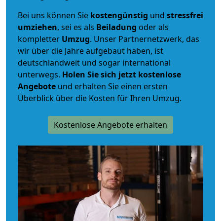
Bei uns können Sie
kostengünstig
und
stressfrei
umziehen
, sei es als
Beiladung
oder als
kompletter
Umzug
. Unser Partnernetzwerk, das
wir über die Jahre aufgebaut haben, ist
deutschlandweit und sogar international
unterwegs.
Holen Sie sich jetzt kostenlose
Angebote
und erhalten Sie einen ersten
Überblick über die Kosten für Ihren Umzug.
Kostenlose Angebote erhalten