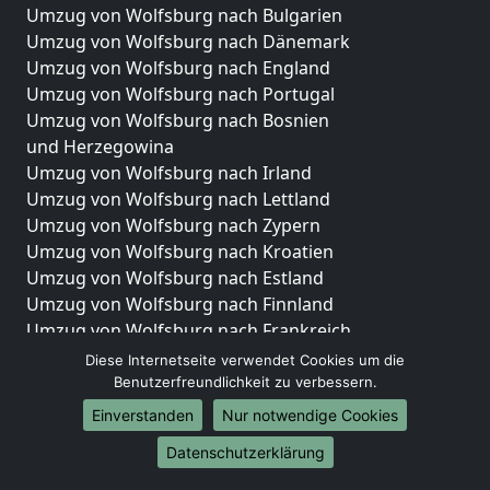
Umzug von Wolfsburg nach Bulgarien
Umzug von Wolfsburg nach Dänemark
Umzug von Wolfsburg nach England
Umzug von Wolfsburg nach Portugal
Umzug von Wolfsburg nach Bosnien
und Herzegowina
Umzug von Wolfsburg nach Irland
Umzug von Wolfsburg nach Lettland
Umzug von Wolfsburg nach Zypern
Umzug von Wolfsburg nach Kroatien
Umzug von Wolfsburg nach Estland
Umzug von Wolfsburg nach Finnland
Umzug von Wolfsburg nach Frankreich
Umzug von Wolfsburg nach Griechenland
Diese Internetseite verwendet Cookies um die
Umzug von Wolfsburg nach Italien
Benutzerfreundlichkeit zu verbessern.
Umzug von Wolfsburg nach Liechtenstein
Einverstanden
Nur notwendige Cookies
Umzug von Wolfsburg nach Luxemburg
Datenschutzerklärung
Umzug von Wolfsburg nach Niederlande
Umzug von Wolfsburg nach Norwegen