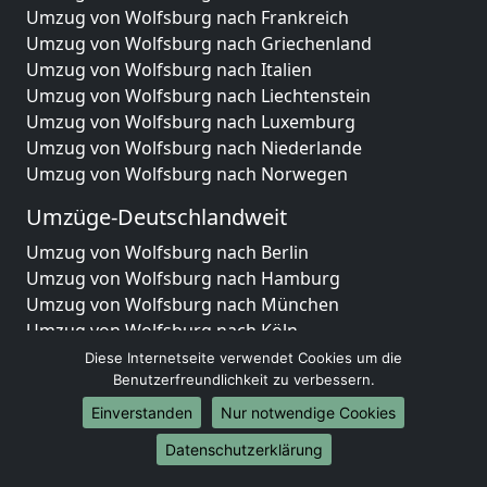
Umzug von Wolfsburg nach Frankreich
Umzug von Wolfsburg nach Griechenland
Umzug von Wolfsburg nach Italien
Umzug von Wolfsburg nach Liechtenstein
Umzug von Wolfsburg nach Luxemburg
Umzug von Wolfsburg nach Niederlande
Umzug von Wolfsburg nach Norwegen
Umzüge-Deutschlandweit
Umzug von Wolfsburg nach Berlin
Umzug von Wolfsburg nach Hamburg
Umzug von Wolfsburg nach München
Umzug von Wolfsburg nach Köln
Umzug von Wolfsburg nach Frankfurt am Main
Diese Internetseite verwendet Cookies um die
Umzug von Wolfsburg nach Stuttgart
Benutzerfreundlichkeit zu verbessern.
Umzug von Wolfsburg nach Düsseldorf
Einverstanden
Nur notwendige Cookies
Umzug von Wolfsburg nach Leipzig
Datenschutzerklärung
Umzug von Wolfsburg nach Dortmund
Umzug von Wolfsburg nach Essen