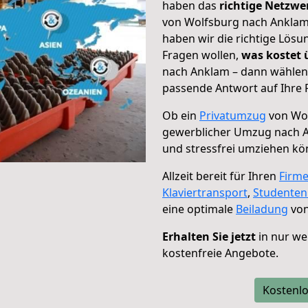
haben das
richtige Netzw
von Wolfsburg nach Anklam 
haben wir die richtige Lösu
Fragen wollen,
was kostet
nach Anklam – dann wählen 
passende Antwort auf Ihre 
Ob ein
Privatumzug
von Wol
gewerblicher Umzug nach 
und stressfrei umziehen kö
Allzeit bereit für Ihren
Firm
Klaviertransport
,
Studente
eine optimale
Beiladung
von
Erhalten Sie jetzt
in nur we
kostenfreie Angebote.
Kostenlo