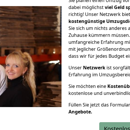
Sie planen einen Umzug vo
dabei möglichst
viel Geld 
richtig! Unser Netzwerk bi
kostengünstige Umzugsdi
Sie sich um nichts anderes 
Zuhause kümmern müssen. W
umfangreiche Erfahrung m
mit jeglicher Größenordnun
dass wir für jedes Budget 
Unser
Netzwerk
ist sorgfäl
Erfahrung im Umzugsberei
Sie möchten eine
Kostenüb
kostenlose und unverbindli
Füllen Sie jetzt das Formula
Angebote.
Kostenlos