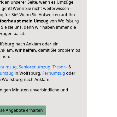
erk
an unserer Seite, wenn es Umzüge
geht! Wenn Sie nicht weiterwissen –
ng für Sie! Wenn Sie Antworten auf Ihre
 überhaupt mein Umzug
von Wolfsburg
Sie sie uns, denn wir haben immer die
Fragen parat.
fsburg nach Anklam oder ein
Anklam,
wir helfen
, damit Sie problemlos
nnen.
enumzug
,
Seniorenumzug
,
Tresor
– &
numzug
in Wolfsburg,
Fernumzug
oder
 Wolfsburg nach Anklam.
nigen Minuten unverbindliche und
se Angebote erhalten