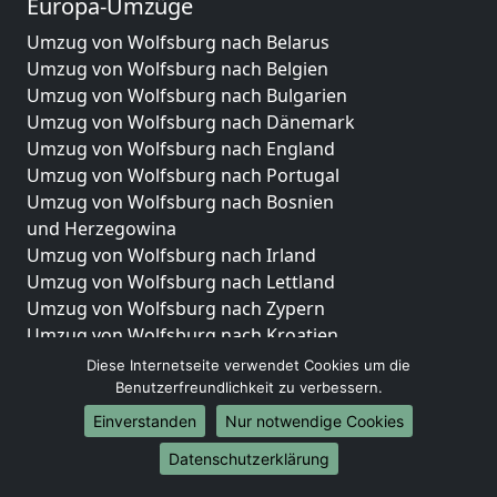
Europa-Umzüge
Umzug von Wolfsburg nach Belarus
Umzug von Wolfsburg nach Belgien
Umzug von Wolfsburg nach Bulgarien
Umzug von Wolfsburg nach Dänemark
Umzug von Wolfsburg nach England
Umzug von Wolfsburg nach Portugal
Umzug von Wolfsburg nach Bosnien
und Herzegowina
Umzug von Wolfsburg nach Irland
Umzug von Wolfsburg nach Lettland
Umzug von Wolfsburg nach Zypern
Umzug von Wolfsburg nach Kroatien
Umzug von Wolfsburg nach Estland
Diese Internetseite verwendet Cookies um die
Umzug von Wolfsburg nach Finnland
Benutzerfreundlichkeit zu verbessern.
Umzug von Wolfsburg nach Frankreich
Einverstanden
Nur notwendige Cookies
Umzug von Wolfsburg nach Griechenland
Datenschutzerklärung
Umzug von Wolfsburg nach Italien
Umzug von Wolfsburg nach Liechtenstein