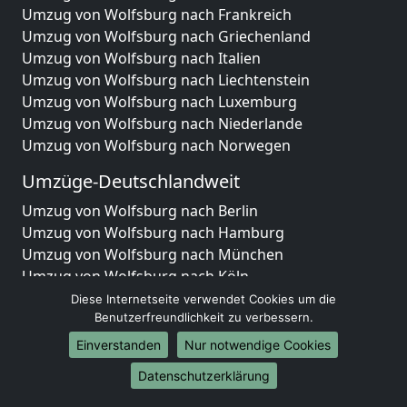
Umzug von Wolfsburg nach Frankreich
Umzug von Wolfsburg nach Griechenland
Umzug von Wolfsburg nach Italien
Umzug von Wolfsburg nach Liechtenstein
Umzug von Wolfsburg nach Luxemburg
Umzug von Wolfsburg nach Niederlande
Umzug von Wolfsburg nach Norwegen
Umzüge-Deutschlandweit
Umzug von Wolfsburg nach Berlin
Umzug von Wolfsburg nach Hamburg
Umzug von Wolfsburg nach München
Umzug von Wolfsburg nach Köln
Umzug von Wolfsburg nach Frankfurt am Main
Diese Internetseite verwendet Cookies um die
Umzug von Wolfsburg nach Stuttgart
Benutzerfreundlichkeit zu verbessern.
Umzug von Wolfsburg nach Düsseldorf
Einverstanden
Nur notwendige Cookies
Umzug von Wolfsburg nach Leipzig
Datenschutzerklärung
Umzug von Wolfsburg nach Dortmund
Umzug von Wolfsburg nach Essen