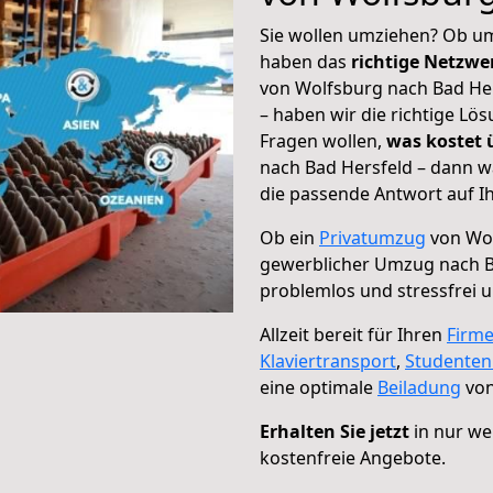
Sie wollen umziehen? Ob um
haben das
richtige Netzw
von Wolfsburg nach Bad Her
– haben wir die richtige Lö
Fragen wollen,
was kostet
nach Bad Hersfeld – dann w
die passende Antwort auf Ih
Ob ein
Privatumzug
von Wol
gewerblicher Umzug nach B
problemlos und stressfrei 
Allzeit bereit für Ihren
Firm
Klaviertransport
,
Studente
eine optimale
Beiladung
von
Erhalten Sie jetzt
in nur we
kostenfreie Angebote.