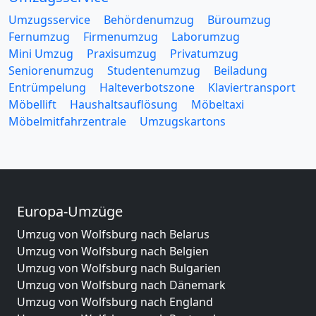
Umzugsservice
Behördenumzug
Büroumzug
Fernumzug
Firmenumzug
Laborumzug
Mini Umzug
Praxisumzug
Privatumzug
Seniorenumzug
Studentenumzug
Beiladung
Entrümpelung
Halteverbotszone
Klaviertransport
Möbellift
Haushaltsauflösung
Möbeltaxi
Möbelmitfahrzentrale
Umzugskartons
Europa-Umzüge
Umzug von Wolfsburg nach Belarus
Umzug von Wolfsburg nach Belgien
Umzug von Wolfsburg nach Bulgarien
Umzug von Wolfsburg nach Dänemark
Umzug von Wolfsburg nach England