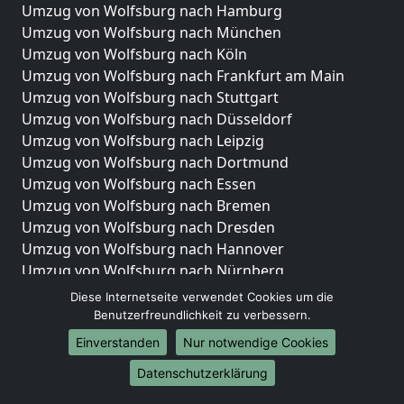
Umzug von Wolfsburg nach Hamburg
Umzug von Wolfsburg nach München
Umzug von Wolfsburg nach Köln
Umzug von Wolfsburg nach Frankfurt am Main
Umzug von Wolfsburg nach Stuttgart
Umzug von Wolfsburg nach Düsseldorf
Umzug von Wolfsburg nach Leipzig
Umzug von Wolfsburg nach Dortmund
Umzug von Wolfsburg nach Essen
Umzug von Wolfsburg nach Bremen
Umzug von Wolfsburg nach Dresden
Umzug von Wolfsburg nach Hannover
Umzug von Wolfsburg nach Nürnberg
Umzug von Wolfsburg nach Duisburg
Diese Internetseite verwendet Cookies um die
Umzug von Wolfsburg nach Bochum
Benutzerfreundlichkeit zu verbessern.
Umzug von Wolfsburg nach Wuppertal
Einverstanden
Nur notwendige Cookies
Umzug von Wolfsburg nach Bielefeld
Datenschutzerklärung
Umzug von Wolfsburg nach Bonn
Umzug von Wolfsburg nach Münster