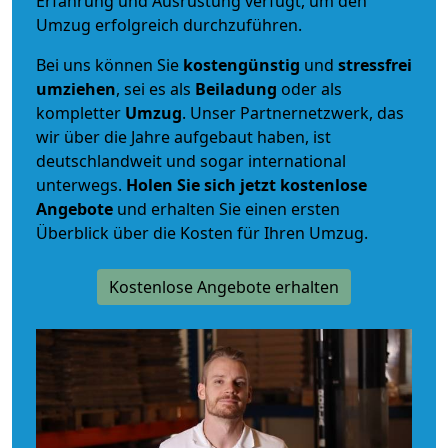
Erfahrung und Ausrüstung verfügt, um den
Umzug erfolgreich durchzuführen.
Bei uns können Sie
kostengünstig
und
stressfrei
umziehen
, sei es als
Beiladung
oder als
kompletter
Umzug
. Unser Partnernetzwerk, das
wir über die Jahre aufgebaut haben, ist
deutschlandweit und sogar international
unterwegs.
Holen Sie sich jetzt kostenlose
Angebote
und erhalten Sie einen ersten
Überblick über die Kosten für Ihren Umzug.
Kostenlose Angebote erhalten