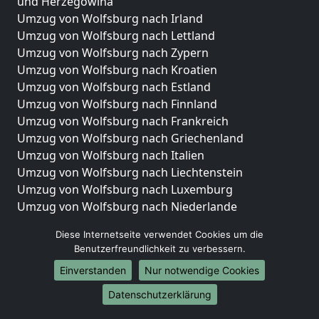
und Herzegowina
Umzug von Wolfsburg nach Irland
Umzug von Wolfsburg nach Lettland
Umzug von Wolfsburg nach Zypern
Umzug von Wolfsburg nach Kroatien
Umzug von Wolfsburg nach Estland
Umzug von Wolfsburg nach Finnland
Umzug von Wolfsburg nach Frankreich
Umzug von Wolfsburg nach Griechenland
Umzug von Wolfsburg nach Italien
Umzug von Wolfsburg nach Liechtenstein
Umzug von Wolfsburg nach Luxemburg
Umzug von Wolfsburg nach Niederlande
Umzug von Wolfsburg nach Norwegen
Diese Internetseite verwendet Cookies um die
Umzüge-Deutschlandweit
Benutzerfreundlichkeit zu verbessern.
Einverstanden
Nur notwendige Cookies
Umzug von Wolfsburg nach Berlin
Umzug von Wolfsburg nach Hamburg
Datenschutzerklärung
Umzug von Wolfsburg nach München