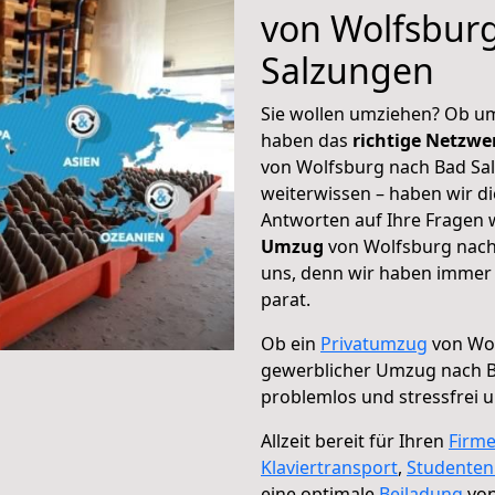
von Wolfsbur
Salzungen
Sie wollen umziehen? Ob um
haben das
richtige Netzw
von Wolfsburg nach Bad Sal
weiterwissen – haben wir di
Antworten auf Ihre Fragen 
Umzug
von Wolfsburg nach 
uns, denn wir haben immer 
parat.
Ob ein
Privatumzug
von Wol
gewerblicher Umzug nach 
problemlos und stressfrei 
Allzeit bereit für Ihren
Firm
Klaviertransport
,
Studente
eine optimale
Beiladung
von