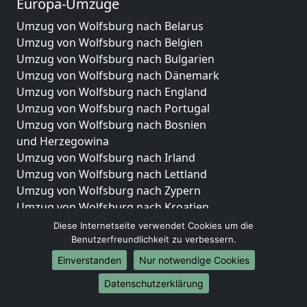
Europa-Umzüge
Umzug von Wolfsburg nach Belarus
Umzug von Wolfsburg nach Belgien
Umzug von Wolfsburg nach Bulgarien
Umzug von Wolfsburg nach Dänemark
Umzug von Wolfsburg nach England
Umzug von Wolfsburg nach Portugal
Umzug von Wolfsburg nach Bosnien
und Herzegowina
Umzug von Wolfsburg nach Irland
Umzug von Wolfsburg nach Lettland
Umzug von Wolfsburg nach Zypern
Umzug von Wolfsburg nach Kroatien
Umzug von Wolfsburg nach Estland
Diese Internetseite verwendet Cookies um die
Umzug von Wolfsburg nach Finnland
Benutzerfreundlichkeit zu verbessern.
Umzug von Wolfsburg nach Frankreich
Einverstanden
Nur notwendige Cookies
Umzug von Wolfsburg nach Griechenland
Datenschutzerklärung
Umzug von Wolfsburg nach Italien
Umzug von Wolfsburg nach Liechtenstein