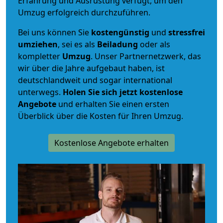
Erfahrung und Ausrüstung verfügt, um den
Umzug erfolgreich durchzuführen.
Bei uns können Sie
kostengünstig
und
stressfrei
umziehen
, sei es als
Beiladung
oder als
kompletter
Umzug
. Unser Partnernetzwerk, das
wir über die Jahre aufgebaut haben, ist
deutschlandweit und sogar international
unterwegs.
Holen Sie sich jetzt kostenlose
Angebote
und erhalten Sie einen ersten
Überblick über die Kosten für Ihren Umzug.
Kostenlose Angebote erhalten