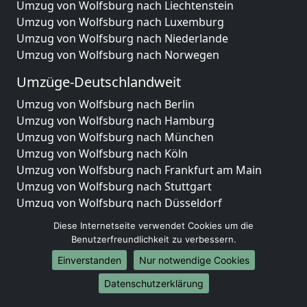
Umzug von Wolfsburg nach Liechtenstein
Umzug von Wolfsburg nach Luxemburg
Umzug von Wolfsburg nach Niederlande
Umzug von Wolfsburg nach Norwegen
Umzüge-Deutschlandweit
Umzug von Wolfsburg nach Berlin
Umzug von Wolfsburg nach Hamburg
Umzug von Wolfsburg nach München
Umzug von Wolfsburg nach Köln
Umzug von Wolfsburg nach Frankfurt am Main
Umzug von Wolfsburg nach Stuttgart
Umzug von Wolfsburg nach Düsseldorf
Umzug von Wolfsburg nach Leipzig
Diese Internetseite verwendet Cookies um die
Umzug von Wolfsburg nach Dortmund
Benutzerfreundlichkeit zu verbessern.
Umzug von Wolfsburg nach Essen
Einverstanden
Nur notwendige Cookies
Umzug von Wolfsburg nach Bremen
Umzug von Wolfsburg nach Dresden
Datenschutzerklärung
Umzug von Wolfsburg nach Hannover