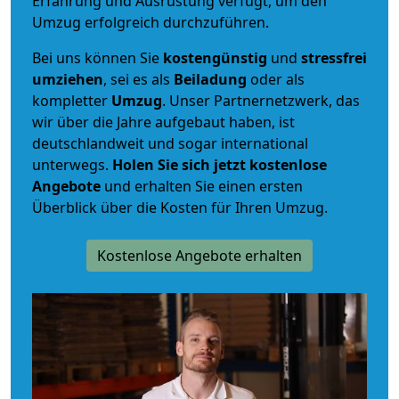
Erfahrung und Ausrüstung verfügt, um den
Umzug erfolgreich durchzuführen.
Bei uns können Sie
kostengünstig
und
stressfrei
umziehen
, sei es als
Beiladung
oder als
kompletter
Umzug
. Unser Partnernetzwerk, das
wir über die Jahre aufgebaut haben, ist
deutschlandweit und sogar international
unterwegs.
Holen Sie sich jetzt kostenlose
Angebote
und erhalten Sie einen ersten
Überblick über die Kosten für Ihren Umzug.
Kostenlose Angebote erhalten