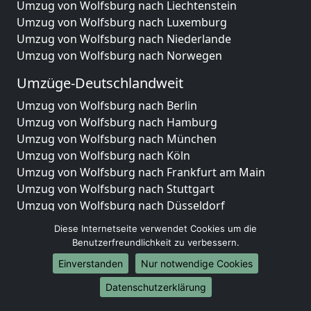
Umzug von Wolfsburg nach Liechtenstein
Umzug von Wolfsburg nach Luxemburg
Umzug von Wolfsburg nach Niederlande
Umzug von Wolfsburg nach Norwegen
Umzüge-Deutschlandweit
Umzug von Wolfsburg nach Berlin
Umzug von Wolfsburg nach Hamburg
Umzug von Wolfsburg nach München
Umzug von Wolfsburg nach Köln
Umzug von Wolfsburg nach Frankfurt am Main
Umzug von Wolfsburg nach Stuttgart
Umzug von Wolfsburg nach Düsseldorf
Umzug von Wolfsburg nach Leipzig
Diese Internetseite verwendet Cookies um die
Umzug von Wolfsburg nach Dortmund
Benutzerfreundlichkeit zu verbessern.
Umzug von Wolfsburg nach Essen
Einverstanden
Nur notwendige Cookies
Umzug von Wolfsburg nach Bremen
Umzug von Wolfsburg nach Dresden
Datenschutzerklärung
Umzug von Wolfsburg nach Hannover