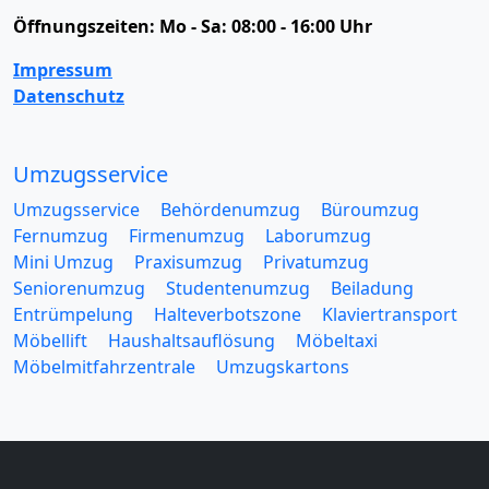
Öffnungszeiten:
Mo - Sa: 08:00 - 16:00 Uhr
Impressum
Datenschutz
Umzugsservice
Umzugsservice
Behördenumzug
Büroumzug
Fernumzug
Firmenumzug
Laborumzug
Mini Umzug
Praxisumzug
Privatumzug
Seniorenumzug
Studentenumzug
Beiladung
Entrümpelung
Halteverbotszone
Klaviertransport
Möbellift
Haushaltsauflösung
Möbeltaxi
Möbelmitfahrzentrale
Umzugskartons