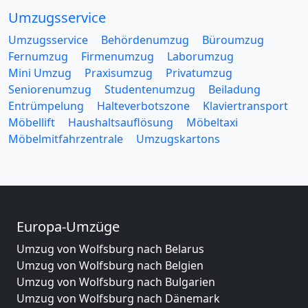
Umzugsservice
Umzugsservice
Behördenumzug
Büroumzug
Fernumzug
Firmenumzug
Laborumzug
Mini Umzug
Praxisumzug
Privatumzug
Seniorenumzug
Studentenumzug
Beiladung
Entrümpelung
Halteverbotszone
Klaviertransport
Möbellift
Haushaltsauflösung
Möbeltaxi
Möbelmitfahrzentrale
Umzugskartons
Europa-Umzüge
Umzug von Wolfsburg nach Belarus
Umzug von Wolfsburg nach Belgien
Umzug von Wolfsburg nach Bulgarien
Umzug von Wolfsburg nach Dänemark