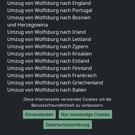
Umzug von Wolfsburg nach England
Umzug von Wolfsburg nach Portugal
Umzug von Wolfsburg nach Bosnien
und Herzegowina
Umzug von Wolfsburg nach Irland
Umzug von Wolfsburg nach Lettland
Umzug von Wolfsburg nach Zypern
Umzug von Wolfsburg nach Kroatien
Umzug von Wolfsburg nach Estland
Umzug von Wolfsburg nach Finnland
Umzug von Wolfsburg nach Frankreich
Umzug von Wolfsburg nach Griechenland
Umzug von Wolfsburg nach Italien
Umzug von Wolfsburg nach Liechtenstein
Diese Internetseite verwendet Cookies um die
Umzug von Wolfsburg nach Luxemburg
Benutzerfreundlichkeit zu verbessern.
Umzug von Wolfsburg nach Niederlande
Einverstanden
Nur notwendige Cookies
Umzug von Wolfsburg nach Norwegen
Datenschutzerklärung
Umzüge-Deutschlandweit