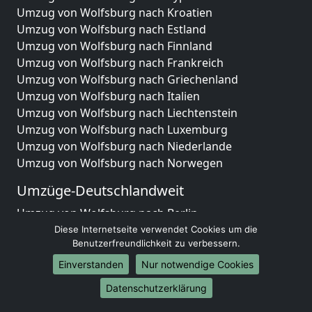
Umzug von Wolfsburg nach Kroatien
Umzug von Wolfsburg nach Estland
Umzug von Wolfsburg nach Finnland
Umzug von Wolfsburg nach Frankreich
Umzug von Wolfsburg nach Griechenland
Umzug von Wolfsburg nach Italien
Umzug von Wolfsburg nach Liechtenstein
Umzug von Wolfsburg nach Luxemburg
Umzug von Wolfsburg nach Niederlande
Umzug von Wolfsburg nach Norwegen
Umzüge-Deutschlandweit
Umzug von Wolfsburg nach Berlin
Umzug von Wolfsburg nach Hamburg
Diese Internetseite verwendet Cookies um die
Benutzerfreundlichkeit zu verbessern.
Umzug von Wolfsburg nach München
Umzug von Wolfsburg nach Köln
Einverstanden
Nur notwendige Cookies
Umzug von Wolfsburg nach Frankfurt am Main
Datenschutzerklärung
Umzug von Wolfsburg nach Stuttgart