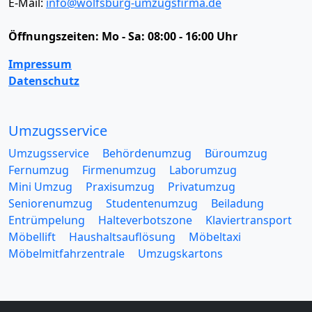
E-Mail:
info@wolfsburg-umzugsfirma.de
Öffnungszeiten:
Mo - Sa: 08:00 - 16:00 Uhr
Impressum
Datenschutz
Umzugsservice
Umzugsservice
Behördenumzug
Büroumzug
Fernumzug
Firmenumzug
Laborumzug
Mini Umzug
Praxisumzug
Privatumzug
Seniorenumzug
Studentenumzug
Beiladung
Entrümpelung
Halteverbotszone
Klaviertransport
Möbellift
Haushaltsauflösung
Möbeltaxi
Möbelmitfahrzentrale
Umzugskartons