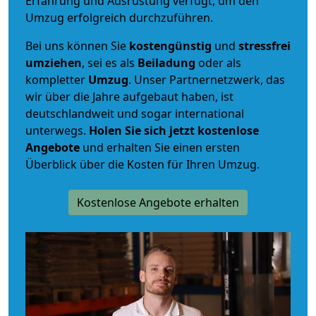
Erfahrung und Ausrüstung verfügt, um den
Umzug erfolgreich durchzuführen.
Bei uns können Sie
kostengünstig
und
stressfrei
umziehen
, sei es als
Beiladung
oder als
kompletter
Umzug
. Unser Partnernetzwerk, das
wir über die Jahre aufgebaut haben, ist
deutschlandweit und sogar international
unterwegs.
Holen Sie sich jetzt kostenlose
Angebote
und erhalten Sie einen ersten
Überblick über die Kosten für Ihren Umzug.
Kostenlose Angebote erhalten