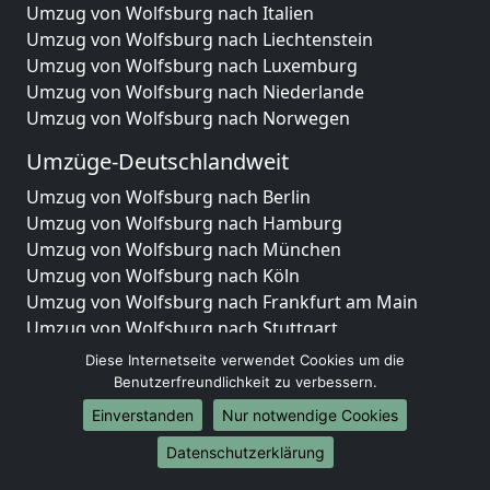
Umzug von Wolfsburg nach Italien
Umzug von Wolfsburg nach Liechtenstein
Umzug von Wolfsburg nach Luxemburg
Umzug von Wolfsburg nach Niederlande
Umzug von Wolfsburg nach Norwegen
Umzüge-Deutschlandweit
Umzug von Wolfsburg nach Berlin
Umzug von Wolfsburg nach Hamburg
Umzug von Wolfsburg nach München
Umzug von Wolfsburg nach Köln
Umzug von Wolfsburg nach Frankfurt am Main
Umzug von Wolfsburg nach Stuttgart
Umzug von Wolfsburg nach Düsseldorf
Diese Internetseite verwendet Cookies um die
Umzug von Wolfsburg nach Leipzig
Benutzerfreundlichkeit zu verbessern.
Umzug von Wolfsburg nach Dortmund
Einverstanden
Nur notwendige Cookies
Umzug von Wolfsburg nach Essen
Datenschutzerklärung
Umzug von Wolfsburg nach Bremen
Umzug von Wolfsburg nach Dresden