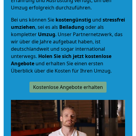
Erfahrung und Ausrüstung verfügt, um den
Umzug erfolgreich durchzuführen.
Bei uns können Sie
kostengünstig
und
stressfrei
umziehen
, sei es als
Beiladung
oder als
kompletter
Umzug
. Unser Partnernetzwerk, das
wir über die Jahre aufgebaut haben, ist
deutschlandweit und sogar international
unterwegs.
Holen Sie sich jetzt kostenlose
Angebote
und erhalten Sie einen ersten
Überblick über die Kosten für Ihren Umzug.
Kostenlose Angebote erhalten