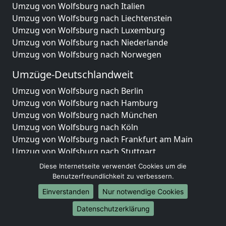
Umzug von Wolfsburg nach Italien
Umzug von Wolfsburg nach Liechtenstein
Umzug von Wolfsburg nach Luxemburg
Umzug von Wolfsburg nach Niederlande
Umzug von Wolfsburg nach Norwegen
Umzüge-Deutschlandweit
Umzug von Wolfsburg nach Berlin
Umzug von Wolfsburg nach Hamburg
Umzug von Wolfsburg nach München
Umzug von Wolfsburg nach Köln
Umzug von Wolfsburg nach Frankfurt am Main
Umzug von Wolfsburg nach Stuttgart
Umzug von Wolfsburg nach Düsseldorf
Diese Internetseite verwendet Cookies um die
Umzug von Wolfsburg nach Leipzig
Benutzerfreundlichkeit zu verbessern.
Umzug von Wolfsburg nach Dortmund
Einverstanden
Nur notwendige Cookies
Umzug von Wolfsburg nach Essen
Datenschutzerklärung
Umzug von Wolfsburg nach Bremen
Umzug von Wolfsburg nach Dresden