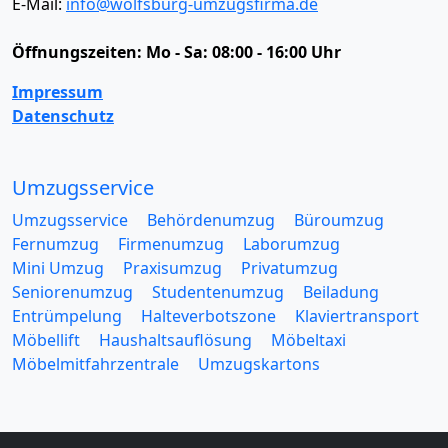
E-Mail:
info@wolfsburg-umzugsfirma.de
Öffnungszeiten:
Mo - Sa: 08:00 - 16:00 Uhr
Impressum
Datenschutz
Umzugsservice
Umzugsservice
Behördenumzug
Büroumzug
Fernumzug
Firmenumzug
Laborumzug
Mini Umzug
Praxisumzug
Privatumzug
Seniorenumzug
Studentenumzug
Beiladung
Entrümpelung
Halteverbotszone
Klaviertransport
Möbellift
Haushaltsauflösung
Möbeltaxi
Möbelmitfahrzentrale
Umzugskartons