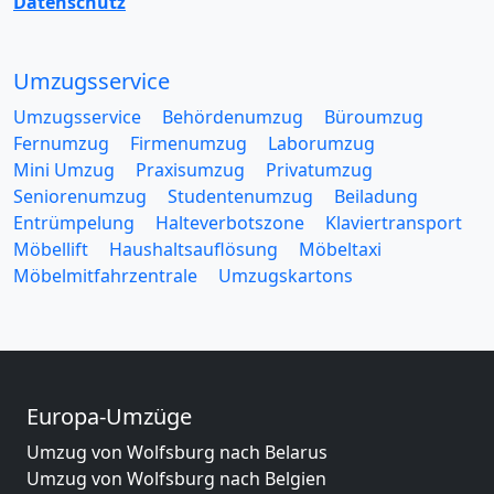
Datenschutz
Umzugsservice
Umzugsservice
Behördenumzug
Büroumzug
Fernumzug
Firmenumzug
Laborumzug
Mini Umzug
Praxisumzug
Privatumzug
Seniorenumzug
Studentenumzug
Beiladung
Entrümpelung
Halteverbotszone
Klaviertransport
Möbellift
Haushaltsauflösung
Möbeltaxi
Möbelmitfahrzentrale
Umzugskartons
Europa-Umzüge
Umzug von Wolfsburg nach Belarus
Umzug von Wolfsburg nach Belgien