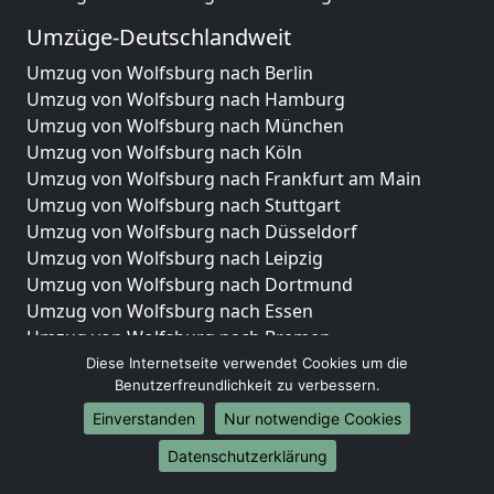
Umzüge-Deutschlandweit
Umzug von Wolfsburg nach Berlin
Umzug von Wolfsburg nach Hamburg
Umzug von Wolfsburg nach München
Umzug von Wolfsburg nach Köln
Umzug von Wolfsburg nach Frankfurt am Main
Umzug von Wolfsburg nach Stuttgart
Umzug von Wolfsburg nach Düsseldorf
Umzug von Wolfsburg nach Leipzig
Umzug von Wolfsburg nach Dortmund
Umzug von Wolfsburg nach Essen
Umzug von Wolfsburg nach Bremen
Umzug von Wolfsburg nach Dresden
Diese Internetseite verwendet Cookies um die
Benutzerfreundlichkeit zu verbessern.
Umzug von Wolfsburg nach Hannover
Umzug von Wolfsburg nach Nürnberg
Einverstanden
Nur notwendige Cookies
Umzug von Wolfsburg nach Duisburg
Datenschutzerklärung
Umzug von Wolfsburg nach Bochum