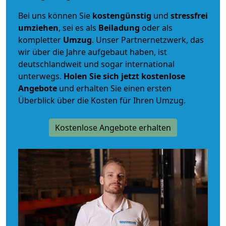
Bei uns können Sie
kostengünstig
und
stressfrei
umziehen
, sei es als
Beiladung
oder als
kompletter
Umzug
. Unser Partnernetzwerk, das
wir über die Jahre aufgebaut haben, ist
deutschlandweit und sogar international
unterwegs.
Holen Sie sich jetzt kostenlose
Angebote
und erhalten Sie einen ersten
Überblick über die Kosten für Ihren Umzug.
Kostenlose Angebote erhalten