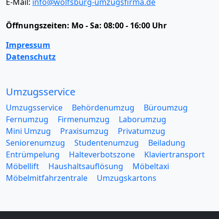
E-Mail:
info@wolfsburg-umzugsfirma.de
Öffnungszeiten:
Mo - Sa: 08:00 - 16:00 Uhr
Impressum
Datenschutz
Umzugsservice
Umzugsservice
Behördenumzug
Büroumzug
Fernumzug
Firmenumzug
Laborumzug
Mini Umzug
Praxisumzug
Privatumzug
Seniorenumzug
Studentenumzug
Beiladung
Entrümpelung
Halteverbotszone
Klaviertransport
Möbellift
Haushaltsauflösung
Möbeltaxi
Möbelmitfahrzentrale
Umzugskartons