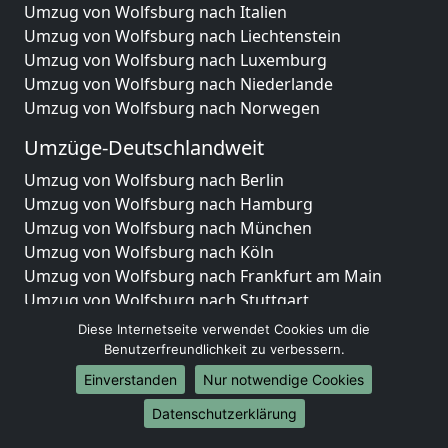
Umzug von Wolfsburg nach Italien
Umzug von Wolfsburg nach Liechtenstein
Umzug von Wolfsburg nach Luxemburg
Umzug von Wolfsburg nach Niederlande
Umzug von Wolfsburg nach Norwegen
Umzüge-Deutschlandweit
Umzug von Wolfsburg nach Berlin
Umzug von Wolfsburg nach Hamburg
Umzug von Wolfsburg nach München
Umzug von Wolfsburg nach Köln
Umzug von Wolfsburg nach Frankfurt am Main
Umzug von Wolfsburg nach Stuttgart
Umzug von Wolfsburg nach Düsseldorf
Diese Internetseite verwendet Cookies um die
Umzug von Wolfsburg nach Leipzig
Benutzerfreundlichkeit zu verbessern.
Umzug von Wolfsburg nach Dortmund
Einverstanden
Nur notwendige Cookies
Umzug von Wolfsburg nach Essen
Datenschutzerklärung
Umzug von Wolfsburg nach Bremen
Umzug von Wolfsburg nach Dresden