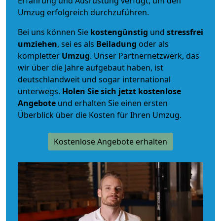
Erfahrung und Ausrüstung verfügt, um den
Umzug erfolgreich durchzuführen.
Bei uns können Sie
kostengünstig
und
stressfrei
umziehen
, sei es als
Beiladung
oder als
kompletter
Umzug
. Unser Partnernetzwerk, das
wir über die Jahre aufgebaut haben, ist
deutschlandweit und sogar international
unterwegs.
Holen Sie sich jetzt kostenlose
Angebote
und erhalten Sie einen ersten
Überblick über die Kosten für Ihren Umzug.
Kostenlose Angebote erhalten