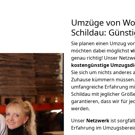
Umzüge von Wol
Schildau: Günst
Sie planen einen Umzug vo
möchten dabei möglichst
v
genau richtig! Unser Netzw
kostengünstige Umzugsdi
Sie sich um nichts anderes 
Zuhause kümmern müssen. W
umfangreiche Erfahrung mi
Schildau mit jeglicher Gr
garantieren, dass wir für j
werden.
Unser
Netzwerk
ist sorgfäl
Erfahrung im Umzugsberei