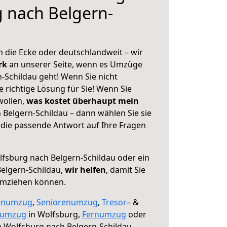
 nach Belgern-
 die Ecke oder deutschlandweit – wir
erk
an unserer Seite, wenn es Umzüge
-Schildau geht! Wenn Sie nicht
e richtige Lösung für Sie! Wenn Sie
wollen,
was kostet überhaupt mein
Belgern-Schildau – dann wählen Sie sie
die passende Antwort auf Ihre Fragen
fsburg nach Belgern-Schildau oder ein
elgern-Schildau,
wir helfen
, damit Sie
umziehen können.
enumzug
,
Seniorenumzug
,
Tresor
– &
numzug
in Wolfsburg,
Fernumzug
oder
 Wolfsburg nach Belgern-Schildau.