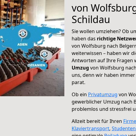
von Wolfsburg
Schildau
Sie wollen umziehen? Ob um
haben das
richtige Netzw
von Wolfsburg nach Belgern
weiterwissen – haben wir di
Antworten auf Ihre Fragen 
Umzug
von Wolfsburg nach 
uns, denn wir haben immer 
parat.
Ob ein
Privatumzug
von Wol
gewerblicher Umzug nach B
problemlos und stressfrei 
Allzeit bereit für Ihren
Firm
Klaviertransport
,
Studente
eine optimale
Beiladung
von