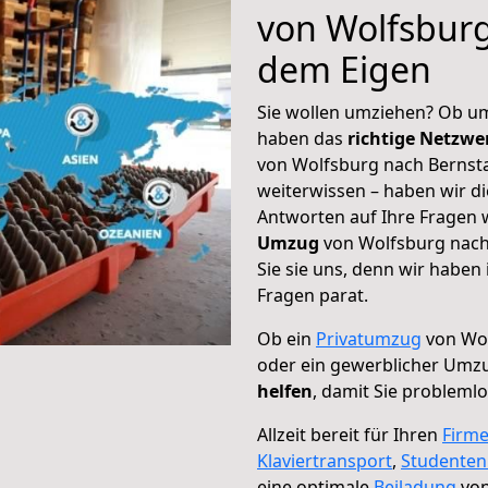
von Wolfsburg
dem Eigen
Sie wollen umziehen? Ob um
haben das
richtige Netzw
von Wolfsburg nach Bernsta
weiterwissen – haben wir di
Antworten auf Ihre Fragen 
Umzug
von Wolfsburg nach
Sie sie uns, denn wir haben
Fragen parat.
Ob ein
Privatumzug
von Wol
oder ein gewerblicher Umz
helfen
, damit Sie probleml
Allzeit bereit für Ihren
Firm
Klaviertransport
,
Studente
eine optimale
Beiladung
von