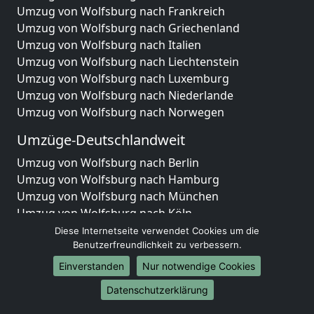
Umzug von Wolfsburg nach Frankreich
Umzug von Wolfsburg nach Griechenland
Umzug von Wolfsburg nach Italien
Umzug von Wolfsburg nach Liechtenstein
Umzug von Wolfsburg nach Luxemburg
Umzug von Wolfsburg nach Niederlande
Umzug von Wolfsburg nach Norwegen
Umzüge-Deutschlandweit
Umzug von Wolfsburg nach Berlin
Umzug von Wolfsburg nach Hamburg
Umzug von Wolfsburg nach München
Umzug von Wolfsburg nach Köln
Umzug von Wolfsburg nach Frankfurt am Main
Diese Internetseite verwendet Cookies um die
Umzug von Wolfsburg nach Stuttgart
Benutzerfreundlichkeit zu verbessern.
Umzug von Wolfsburg nach Düsseldorf
Einverstanden
Nur notwendige Cookies
Umzug von Wolfsburg nach Leipzig
Datenschutzerklärung
Umzug von Wolfsburg nach Dortmund
Umzug von Wolfsburg nach Essen