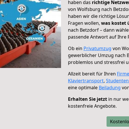
haben das
richtige Netzw
von Wolfsburg nach Betzdor
haben wir die richtige Lösu
Fragen wollen,
was kostet
nach Betzdorf – dann wähle
passende Antwort auf Ihre 
Ob ein
Privatumzug
von Wol
gewerblicher Umzug nach B
problemlos und stressfrei 
Allzeit bereit für Ihren
Firm
Klaviertransport
,
Studente
eine optimale
Beiladung
von
Erhalten Sie jetzt
in nur we
kostenfreie Angebote.
Kostenlo