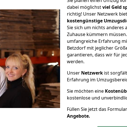
Sie planen einen Umzug vo
dabei möglichst
viel Geld 
richtig! Unser Netzwerk bi
kostengünstige Umzugsdi
Sie sich um nichts anderes 
Zuhause kümmern müssen. W
umfangreiche Erfahrung m
Betzdorf mit jeglicher Gr
garantieren, dass wir für j
werden.
Unser
Netzwerk
ist sorgfäl
Erfahrung im Umzugsberei
Sie möchten eine
Kostenüb
kostenlose und unverbindli
Füllen Sie jetzt das Formula
Angebote.