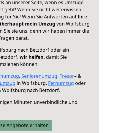
erk
an unserer Seite, wenn es Umzüge
f geht! Wenn Sie nicht weiterwissen –
ng für Sie! Wenn Sie Antworten auf Ihre
 überhaupt mein Umzug
von Wolfsburg
n Sie sie uns, denn wir haben immer die
Fragen parat.
fsburg nach Betzdorf oder ein
etzdorf,
wir helfen
, damit Sie
umziehen können.
enumzug
,
Seniorenumzug
,
Tresor
– &
numzug
in Wolfsburg,
Fernumzug
oder
 Wolfsburg nach Betzdorf.
nigen Minuten unverbindliche und
se Angebote erhalten