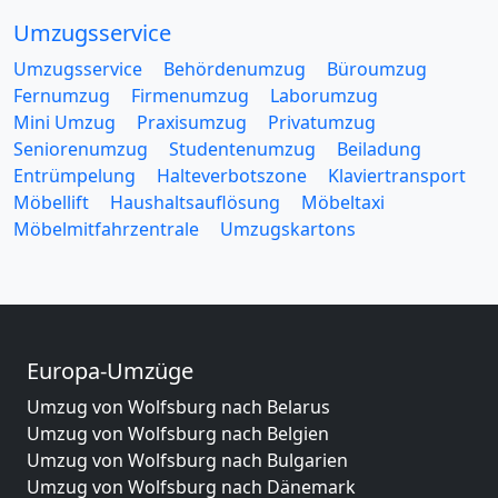
Umzugsservice
Umzugsservice
Behördenumzug
Büroumzug
Fernumzug
Firmenumzug
Laborumzug
Mini Umzug
Praxisumzug
Privatumzug
Seniorenumzug
Studentenumzug
Beiladung
Entrümpelung
Halteverbotszone
Klaviertransport
Möbellift
Haushaltsauflösung
Möbeltaxi
Möbelmitfahrzentrale
Umzugskartons
Europa-Umzüge
Umzug von Wolfsburg nach Belarus
Umzug von Wolfsburg nach Belgien
Umzug von Wolfsburg nach Bulgarien
Umzug von Wolfsburg nach Dänemark