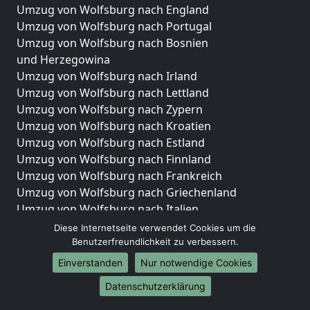
Umzug von Wolfsburg nach England
Umzug von Wolfsburg nach Portugal
Umzug von Wolfsburg nach Bosnien
und Herzegowina
Umzug von Wolfsburg nach Irland
Umzug von Wolfsburg nach Lettland
Umzug von Wolfsburg nach Zypern
Umzug von Wolfsburg nach Kroatien
Umzug von Wolfsburg nach Estland
Umzug von Wolfsburg nach Finnland
Umzug von Wolfsburg nach Frankreich
Umzug von Wolfsburg nach Griechenland
Umzug von Wolfsburg nach Italien
Umzug von Wolfsburg nach Liechtenstein
Diese Internetseite verwendet Cookies um die
Umzug von Wolfsburg nach Luxemburg
Benutzerfreundlichkeit zu verbessern.
Umzug von Wolfsburg nach Niederlande
Einverstanden
Nur notwendige Cookies
Umzug von Wolfsburg nach Norwegen
Datenschutzerklärung
Umzüge-Deutschlandweit