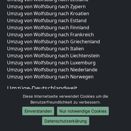
Umzug von Wolfsburg nach Zypern
Umzug von Wolfsburg nach Kroatien
Umzug von Wolfsburg nach Estland
Umzug von Wolfsburg nach Finnland
Umzug von Wolfsburg nach Frankreich
Umzug von Wolfsburg nach Griechenland
Umzug von Wolfsburg nach Italien
Umzug von Wolfsburg nach Liechtenstein
Umzug von Wolfsburg nach Luxemburg
Umzug von Wolfsburg nach Niederlande
Umzug von Wolfsburg nach Norwegen
Umzüge-Deutschlandweit
Diese Internetseite verwendet Cookies um die
Umzug von Wolfsburg nach Berlin
Benutzerfreundlichkeit zu verbessern.
Umzug von Wolfsburg nach Hamburg
Umzug von Wolfsburg nach München
Einverstanden
Nur notwendige Cookies
Umzug von Wolfsburg nach Köln
Datenschutzerklärung
Umzug von Wolfsburg nach Frankfurt am Main