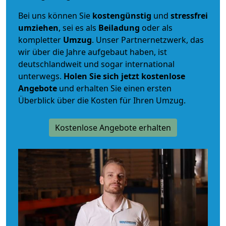
Bei uns können Sie
kostengünstig
und
stressfrei
umziehen
, sei es als
Beiladung
oder als
kompletter
Umzug
. Unser Partnernetzwerk, das
wir über die Jahre aufgebaut haben, ist
deutschlandweit und sogar international
unterwegs.
Holen Sie sich jetzt kostenlose
Angebote
und erhalten Sie einen ersten
Überblick über die Kosten für Ihren Umzug.
Kostenlose Angebote erhalten