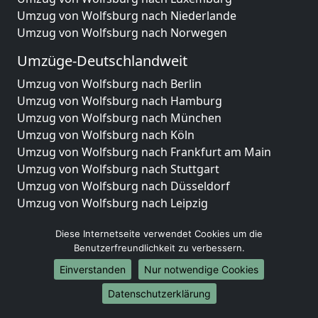
Umzug von Wolfsburg nach Niederlande
Umzug von Wolfsburg nach Norwegen
Umzüge-Deutschlandweit
Umzug von Wolfsburg nach Berlin
Umzug von Wolfsburg nach Hamburg
Umzug von Wolfsburg nach München
Umzug von Wolfsburg nach Köln
Umzug von Wolfsburg nach Frankfurt am Main
Umzug von Wolfsburg nach Stuttgart
Umzug von Wolfsburg nach Düsseldorf
Umzug von Wolfsburg nach Leipzig
Umzug von Wolfsburg nach Dortmund
Diese Internetseite verwendet Cookies um die
Umzug von Wolfsburg nach Essen
Benutzerfreundlichkeit zu verbessern.
Umzug von Wolfsburg nach Bremen
Umzug von Wolfsburg nach Dresden
Einverstanden
Nur notwendige Cookies
Umzug von Wolfsburg nach Hannover
Datenschutzerklärung
Umzug von Wolfsburg nach Nürnberg