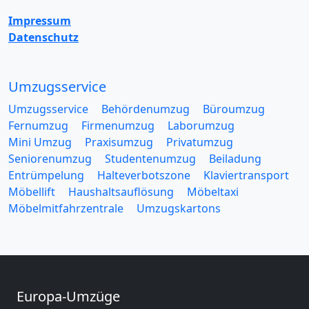
Impressum
Datenschutz
Umzugsservice
Umzugsservice
Behördenumzug
Büroumzug
Fernumzug
Firmenumzug
Laborumzug
Mini Umzug
Praxisumzug
Privatumzug
Seniorenumzug
Studentenumzug
Beiladung
Entrümpelung
Halteverbotszone
Klaviertransport
Möbellift
Haushaltsauflösung
Möbeltaxi
Möbelmitfahrzentrale
Umzugskartons
Europa-Umzüge