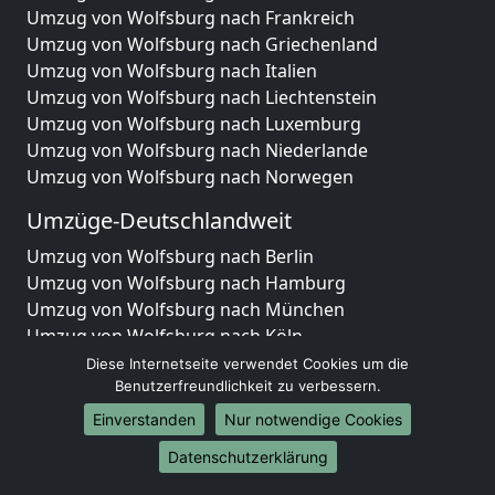
Umzug von Wolfsburg nach Frankreich
Umzug von Wolfsburg nach Griechenland
Umzug von Wolfsburg nach Italien
Umzug von Wolfsburg nach Liechtenstein
Umzug von Wolfsburg nach Luxemburg
Umzug von Wolfsburg nach Niederlande
Umzug von Wolfsburg nach Norwegen
Umzüge-Deutschlandweit
Umzug von Wolfsburg nach Berlin
Umzug von Wolfsburg nach Hamburg
Umzug von Wolfsburg nach München
Umzug von Wolfsburg nach Köln
Umzug von Wolfsburg nach Frankfurt am Main
Diese Internetseite verwendet Cookies um die
Umzug von Wolfsburg nach Stuttgart
Benutzerfreundlichkeit zu verbessern.
Umzug von Wolfsburg nach Düsseldorf
Einverstanden
Nur notwendige Cookies
Umzug von Wolfsburg nach Leipzig
Datenschutzerklärung
Umzug von Wolfsburg nach Dortmund
Umzug von Wolfsburg nach Essen