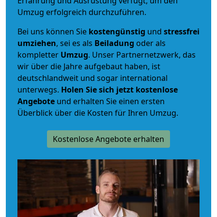
Erfahrung und Ausrüstung verfügt, um den
Umzug erfolgreich durchzuführen.
Bei uns können Sie
kostengünstig
und
stressfrei
umziehen
, sei es als
Beiladung
oder als
kompletter
Umzug
. Unser Partnernetzwerk, das
wir über die Jahre aufgebaut haben, ist
deutschlandweit und sogar international
unterwegs.
Holen Sie sich jetzt kostenlose
Angebote
und erhalten Sie einen ersten
Überblick über die Kosten für Ihren Umzug.
Kostenlose Angebote erhalten