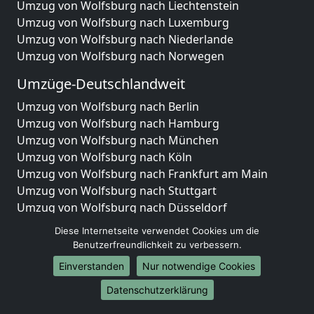
Umzug von Wolfsburg nach Liechtenstein
Umzug von Wolfsburg nach Luxemburg
Umzug von Wolfsburg nach Niederlande
Umzug von Wolfsburg nach Norwegen
Umzüge-Deutschlandweit
Umzug von Wolfsburg nach Berlin
Umzug von Wolfsburg nach Hamburg
Umzug von Wolfsburg nach München
Umzug von Wolfsburg nach Köln
Umzug von Wolfsburg nach Frankfurt am Main
Umzug von Wolfsburg nach Stuttgart
Umzug von Wolfsburg nach Düsseldorf
Umzug von Wolfsburg nach Leipzig
Diese Internetseite verwendet Cookies um die
Umzug von Wolfsburg nach Dortmund
Benutzerfreundlichkeit zu verbessern.
Umzug von Wolfsburg nach Essen
Einverstanden
Nur notwendige Cookies
Umzug von Wolfsburg nach Bremen
Umzug von Wolfsburg nach Dresden
Datenschutzerklärung
Umzug von Wolfsburg nach Hannover