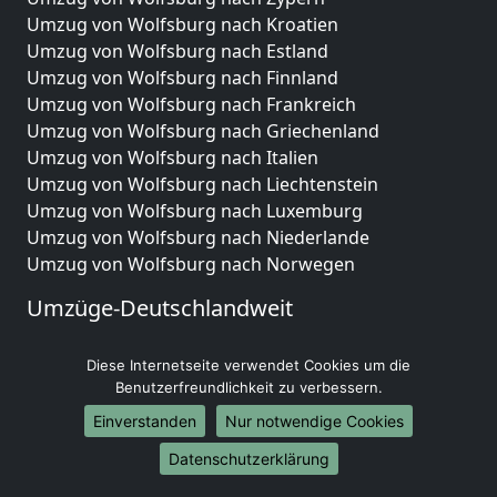
Umzug von Wolfsburg nach Kroatien
Umzug von Wolfsburg nach Estland
Umzug von Wolfsburg nach Finnland
Umzug von Wolfsburg nach Frankreich
Umzug von Wolfsburg nach Griechenland
Umzug von Wolfsburg nach Italien
Umzug von Wolfsburg nach Liechtenstein
Umzug von Wolfsburg nach Luxemburg
Umzug von Wolfsburg nach Niederlande
Umzug von Wolfsburg nach Norwegen
Umzüge-Deutschlandweit
Umzug von Wolfsburg nach Berlin
Diese Internetseite verwendet Cookies um die
Umzug von Wolfsburg nach Hamburg
Benutzerfreundlichkeit zu verbessern.
Umzug von Wolfsburg nach München
Umzug von Wolfsburg nach Köln
Einverstanden
Nur notwendige Cookies
Umzug von Wolfsburg nach Frankfurt am Main
Datenschutzerklärung
Umzug von Wolfsburg nach Stuttgart