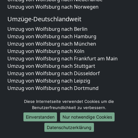
Umzug von Wolfsburg nach Norwegen
Umzüge-Deutschlandweit
Umzug von Wolfsburg nach Berlin
Umzug von Wolfsburg nach Hamburg
Umzug von Wolfsburg nach München
Umzug von Wolfsburg nach Köln
Umzug von Wolfsburg nach Frankfurt am Main
Umzug von Wolfsburg nach Stuttgart
Umzug von Wolfsburg nach Düsseldorf
Umzug von Wolfsburg nach Leipzig
Umzug von Wolfsburg nach Dortmund
Umzug von Wolfsburg nach Essen
Diese Internetseite verwendet Cookies um die
Umzug von Wolfsburg nach Bremen
Benutzerfreundlichkeit zu verbessern.
Umzug von Wolfsburg nach Dresden
Umzug von Wolfsburg nach Hannover
Einverstanden
Nur notwendige Cookies
Umzug von Wolfsburg nach Nürnberg
Datenschutzerklärung
Umzug von Wolfsburg nach Duisburg