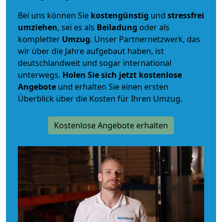
Bei uns können Sie
kostengünstig
und
stressfrei
umziehen
, sei es als
Beiladung
oder als
kompletter
Umzug
. Unser Partnernetzwerk, das
wir über die Jahre aufgebaut haben, ist
deutschlandweit und sogar international
unterwegs.
Holen Sie sich jetzt kostenlose
Angebote
und erhalten Sie einen ersten
Überblick über die Kosten für Ihren Umzug.
Kostenlose Angebote erhalten