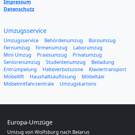
Impressum
Datenschutz
Umzugsservice
Umzugsservice
Behördenumzug
Büroumzug
Fernumzug
Firmenumzug
Laborumzug
Mini Umzug
Praxisumzug
Privatumzug
Seniorenumzug
Studentenumzug
Beiladung
Entrümpelung
Halteverbotszone
Klaviertransport
Möbellift
Haushaltsauflösung
Möbeltaxi
Möbelmitfahrzentrale
Umzugskartons
Europa-Umzüge
Umzug von Wolfsburg nach Belarus