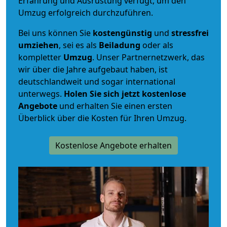
Erfahrung und Ausrüstung verfügt, um den
Umzug erfolgreich durchzuführen.
Bei uns können Sie
kostengünstig
und
stressfrei
umziehen
, sei es als
Beiladung
oder als
kompletter
Umzug
. Unser Partnernetzwerk, das
wir über die Jahre aufgebaut haben, ist
deutschlandweit und sogar international
unterwegs.
Holen Sie sich jetzt kostenlose
Angebote
und erhalten Sie einen ersten
Überblick über die Kosten für Ihren Umzug.
Kostenlose Angebote erhalten