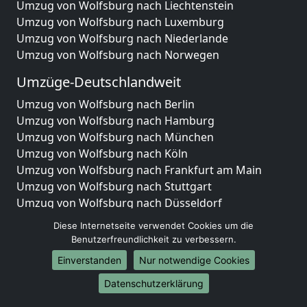
Umzug von Wolfsburg nach Liechtenstein
Umzug von Wolfsburg nach Luxemburg
Umzug von Wolfsburg nach Niederlande
Umzug von Wolfsburg nach Norwegen
Umzüge-Deutschlandweit
Umzug von Wolfsburg nach Berlin
Umzug von Wolfsburg nach Hamburg
Umzug von Wolfsburg nach München
Umzug von Wolfsburg nach Köln
Umzug von Wolfsburg nach Frankfurt am Main
Umzug von Wolfsburg nach Stuttgart
Umzug von Wolfsburg nach Düsseldorf
Umzug von Wolfsburg nach Leipzig
Diese Internetseite verwendet Cookies um die
Umzug von Wolfsburg nach Dortmund
Benutzerfreundlichkeit zu verbessern.
Umzug von Wolfsburg nach Essen
Einverstanden
Nur notwendige Cookies
Umzug von Wolfsburg nach Bremen
Umzug von Wolfsburg nach Dresden
Datenschutzerklärung
Umzug von Wolfsburg nach Hannover