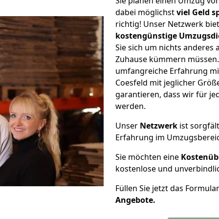
Sie planen einen Umzug vo
dabei möglichst
viel Geld 
richtig! Unser Netzwerk bi
kostengünstige Umzugsdi
Sie sich um nichts anderes 
Zuhause kümmern müssen. W
umfangreiche Erfahrung m
Coesfeld mit jeglicher Gr
garantieren, dass wir für j
werden.
Unser
Netzwerk
ist sorgfäl
Erfahrung im Umzugsberei
Sie möchten eine
Kostenüb
kostenlose und unverbindli
Füllen Sie jetzt das Formula
Angebote.