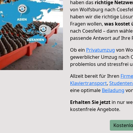
haben das
richtige Netzw
von Wolfsburg nach Coesfel
haben wir die richtige Lösu
Fragen wollen,
was kostet
nach Coesfeld – dann wähle
passende Antwort auf Ihre 
Ob ein
Privatumzug
von Wol
gewerblicher Umzug nach C
problemlos und stressfrei 
Allzeit bereit für Ihren
Firm
Klaviertransport
,
Studente
eine optimale
Beiladung
von
Erhalten Sie jetzt
in nur we
kostenfreie Angebote.
Kostenlo