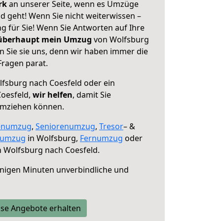
erk
an unserer Seite, wenn es Umzüge
d geht! Wenn Sie nicht weiterwissen –
ng für Sie! Wenn Sie Antworten auf Ihre
 überhaupt mein Umzug
von Wolfsburg
n Sie sie uns, denn wir haben immer die
Fragen parat.
fsburg nach Coesfeld oder ein
oesfeld,
wir helfen
, damit Sie
umziehen können.
enumzug
,
Seniorenumzug
,
Tresor
– &
numzug
in Wolfsburg,
Fernumzug
oder
 Wolfsburg nach Coesfeld.
nigen Minuten unverbindliche und
se Angebote erhalten