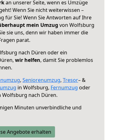
erk
an unserer Seite, wenn es Umzüge
eht! Wenn Sie nicht weiterwissen –
ng für Sie! Wenn Sie Antworten auf Ihre
 überhaupt mein Umzug
von Wolfsburg
ie sie uns, denn wir haben immer die
Fragen parat.
fsburg nach Düren oder ein
Düren,
wir helfen
, damit Sie problemlos
nnen.
enumzug
,
Seniorenumzug
,
Tresor
– &
numzug
in Wolfsburg,
Fernumzug
oder
 Wolfsburg nach Düren.
nigen Minuten unverbindliche und
se Angebote erhalten