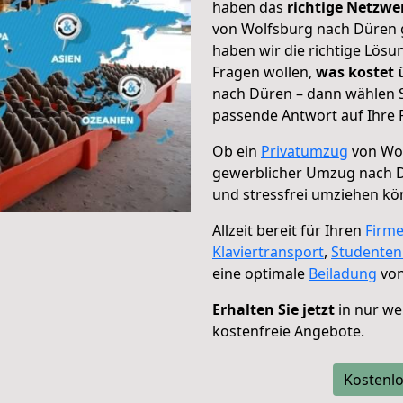
haben das
richtige Netzw
von Wolfsburg nach Düren g
haben wir die richtige Lösu
Fragen wollen,
was kostet
nach Düren – dann wählen S
passende Antwort auf Ihre 
Ob ein
Privatumzug
von Wol
gewerblicher Umzug nach 
und stressfrei umziehen kö
Allzeit bereit für Ihren
Firm
Klaviertransport
,
Studente
eine optimale
Beiladung
von
Erhalten Sie jetzt
in nur we
kostenfreie Angebote.
Kostenlo