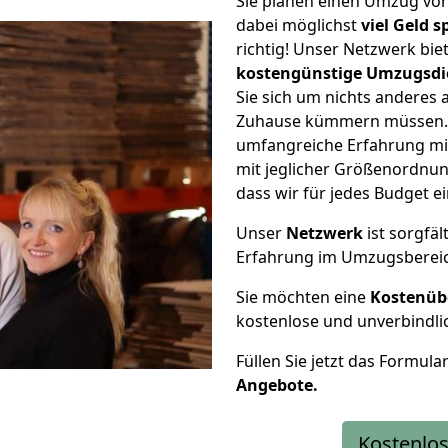
Sie planen einen Umzug vo
dabei möglichst
viel Geld 
richtig! Unser Netzwerk bi
kostengünstige Umzugsdi
Sie sich um nichts anderes 
Zuhause kümmern müssen. W
umfangreiche Erfahrung m
mit jeglicher Größenordnun
dass wir für jedes Budget 
Unser
Netzwerk
ist sorgfäl
Erfahrung im Umzugsberei
Sie möchten eine
Kostenüb
kostenlose und unverbindli
Füllen Sie jetzt das Formula
Angebote.
Kostenlos