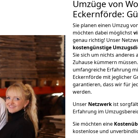
Umzüge von Wol
Eckernförde: G
Sie planen einen Umzug vo
möchten dabei möglichst
v
genau richtig! Unser Netzw
kostengünstige Umzugsdi
Sie sich um nichts anderes 
Zuhause kümmern müssen. W
umfangreiche Erfahrung m
Eckernförde mit jeglicher
garantieren, dass wir für j
werden.
Unser
Netzwerk
ist sorgfäl
Erfahrung im Umzugsberei
Sie möchten eine
Kostenüb
kostenlose und unverbindli