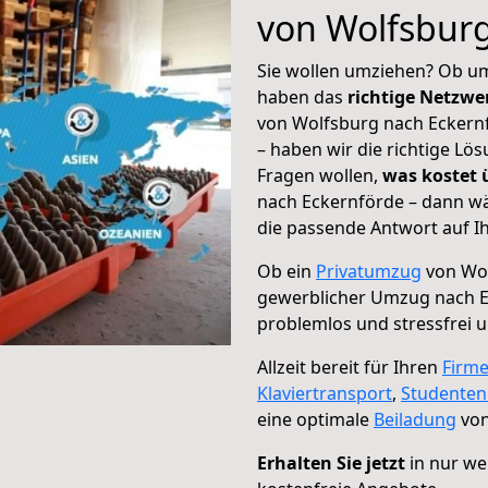
von Wolfsburg
Sie wollen umziehen? Ob um
haben das
richtige Netzw
von Wolfsburg nach Eckernf
– haben wir die richtige Lö
Fragen wollen,
was kostet
nach Eckernförde – dann wä
die passende Antwort auf Ih
Ob ein
Privatumzug
von Wol
gewerblicher Umzug nach 
problemlos und stressfrei 
Allzeit bereit für Ihren
Firm
Klaviertransport
,
Studente
eine optimale
Beiladung
von
Erhalten Sie jetzt
in nur we