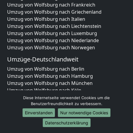
Umzug von Wolfsburg nach Frankreich
Umzug von Wolfsburg nach Griechenland
Umzug von Wolfsburg nach Italien
Umzug von Wolfsburg nach Liechtenstein
Umzug von Wolfsburg nach Luxemburg
Umzug von Wolfsburg nach Niederlande
Umzug von Wolfsburg nach Norwegen
Umzüge-Deutschlandweit
Umzug von Wolfsburg nach Berlin
Umzug von Wolfsburg nach Hamburg
Umzug von Wolfsburg nach München
Umzug von Wolfsburg nach Köln
Umzug von Wolfsburg nach Frankfurt am Main
Diese Internetseite verwendet Cookies um die
Umzug von Wolfsburg nach Stuttgart
Benutzerfreundlichkeit zu verbessern.
Umzug von Wolfsburg nach Düsseldorf
Einverstanden
Nur notwendige Cookies
Umzug von Wolfsburg nach Leipzig
Datenschutzerklärung
Umzug von Wolfsburg nach Dortmund
Umzug von Wolfsburg nach Essen