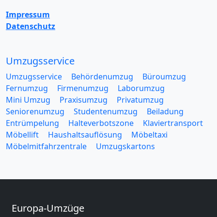
Impressum
Datenschutz
Umzugsservice
Umzugsservice
Behördenumzug
Büroumzug
Fernumzug
Firmenumzug
Laborumzug
Mini Umzug
Praxisumzug
Privatumzug
Seniorenumzug
Studentenumzug
Beiladung
Entrümpelung
Halteverbotszone
Klaviertransport
Möbellift
Haushaltsauflösung
Möbeltaxi
Möbelmitfahrzentrale
Umzugskartons
Europa-Umzüge