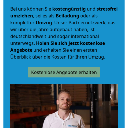
Bei uns können Sie
kostengünstig
und
stressfrei
umziehen
, sei es als
Beiladung
oder als
kompletter
Umzug
. Unser Partnernetzwerk, das
wir über die Jahre aufgebaut haben, ist
deutschlandweit und sogar international
unterwegs.
Holen Sie sich jetzt kostenlose
Angebote
und erhalten Sie einen ersten
Überblick über die Kosten für Ihren Umzug.
Kostenlose Angebote erhalten